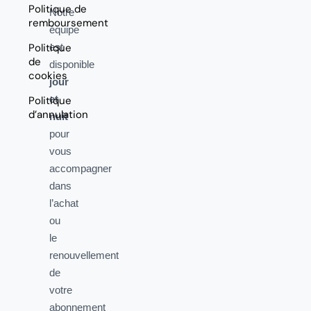
Politique de
Notre
remboursement
équipe
Politique
est
de
disponible
cookies
jour
et
Politique
d’annulation
nuit
pour
vous
accompagner
dans
l’achat
ou
le
renouvellement
de
votre
abonnement