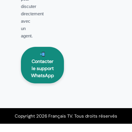
discuter
directement
avec
un
agent.
Contacter
le support
WhatsApp
Copyright 2026 Français TV. Tous droits réservés