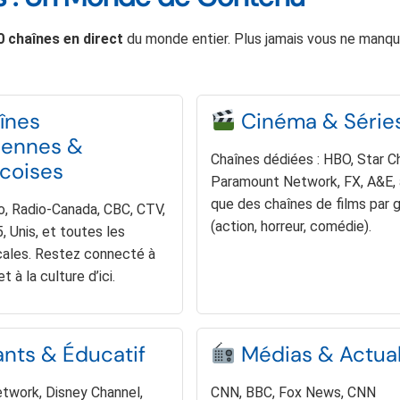
0 chaînes en direct
du monde entier. Plus jamais vous ne manq
înes
Cinéma & Série
iennes &
Chaînes dédiées : HBO, Star C
coises
Paramount Network, FX, A&E, 
que des chaînes de films par 
, Radio-Canada, CBC, CTV,
(action, horreur, comédie).
, Unis, et toutes les
cales. Restez connecté à
et à la culture d’ici.
nts & Éducatif
Médias & Actual
twork, Disney Channel,
CNN, BBC, Fox News, CNN