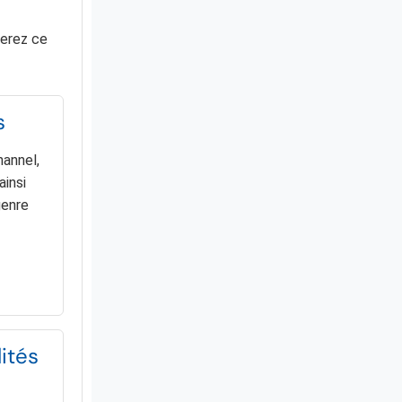
uerez ce
s
hannel,
ainsi
genre
ités