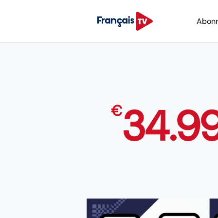
Abon
34.9
€