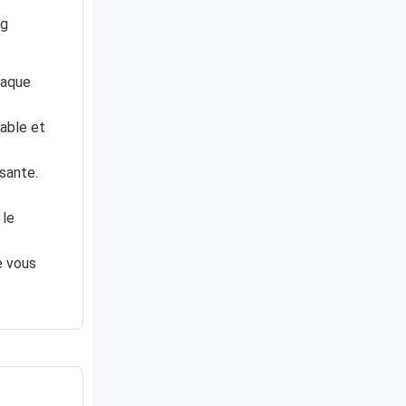
ng
haque
table et
sante.
 le
e vous