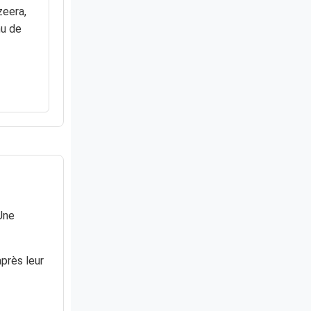
zeera,
nu de
 Une
près leur