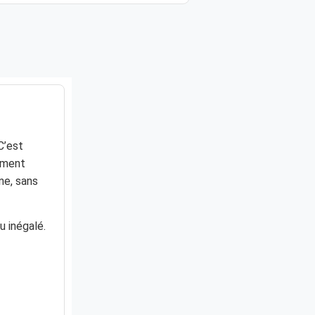
C’est
sement
ine, sans
u inégalé.