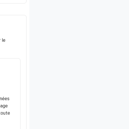
 le
nnées
nage
toute