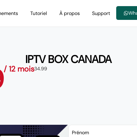
Wh
nements
Tutoriel
À propos
Support
IPTV BOX CANADA
9
/ 12 mois
34.99
Prénom