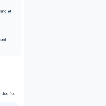
ring et
ent.
 dédiée.