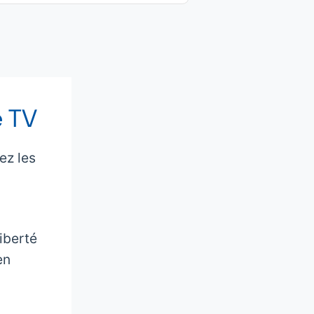
e TV
ez les
iberté
en