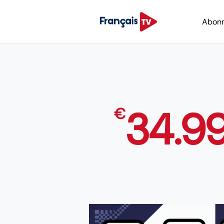
Abon
34.9
€