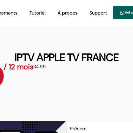
Wh
nements
Tutoriel
À propos
Support
IPTV APPLE TV FRANCE
9
/ 12 mois
34.99
Prénom