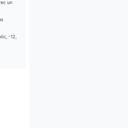
vec un
us
ic, -12,