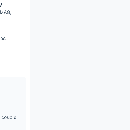
V
 MAG,
vos
 couple.