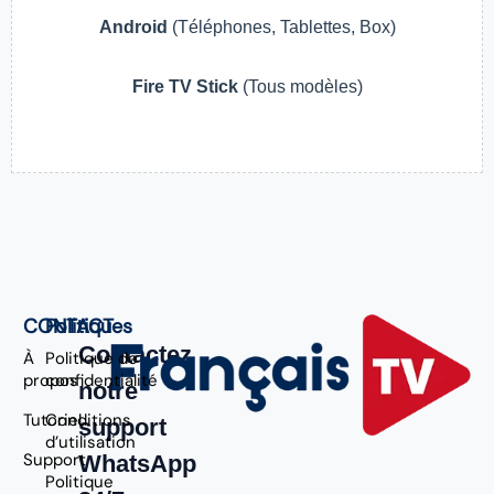
Android
(Téléphones, Tablettes, Box)
Fire TV Stick
(Tous modèles)
CONTACT
Politiques
Contactez
À
Politique de
propos
confidentialité
notre
Tutoriel
Conditions
support
d’utilisation
Support
WhatsApp
Politique