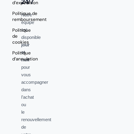
24/7
d’expédition
Politique de
Notre
remboursement
équipe
Politique
est
de
disponible
cookies
jour
et
Politique
d’annulation
nuit
pour
vous
accompagner
dans
l’achat
ou
le
renouvellement
de