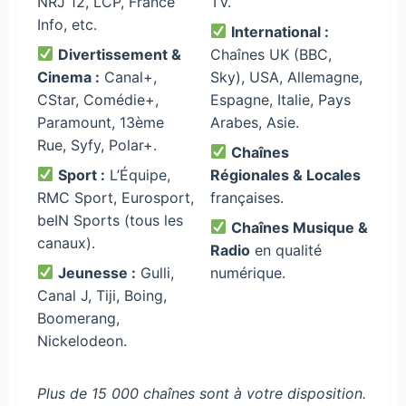
NRJ 12, LCP, France
TV.
Info, etc.
International :
Divertissement &
Chaînes UK (BBC,
Cinema :
Canal+,
Sky), USA, Allemagne,
CStar, Comédie+,
Espagne, Italie, Pays
Paramount, 13ème
Arabes, Asie.
Rue, Syfy, Polar+.
Chaînes
Sport :
L’Équipe,
Régionales & Locales
RMC Sport, Eurosport,
françaises.
beIN Sports (tous les
Chaînes Musique &
canaux).
Radio
en qualité
Jeunesse :
Gulli,
numérique.
Canal J, Tiji, Boing,
Boomerang,
Nickelodeon.
Plus de 15 000 chaînes sont à votre disposition.