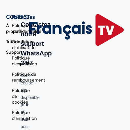
CONTACT
Politiques
Contactez
À
Politique de
propos
confidentialité
notre
Tutoriel
Conditions
support
d’utilisation
Support
WhatsApp
Politique
24/7
d’expédition
Politique de
Notre
remboursement
équipe
Politique
est
de
disponible
cookies
jour
et
Politique
d’annulation
nuit
pour