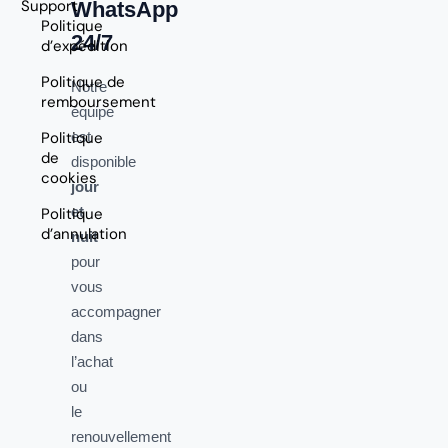
Support
WhatsApp
Politique
24/7
d’expédition
Politique de
Notre
remboursement
équipe
Politique
est
de
disponible
cookies
jour
et
Politique
d’annulation
nuit
pour
vous
accompagner
dans
l’achat
ou
le
renouvellement