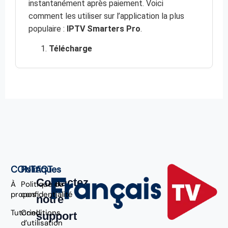
instantanément après paiement. Voici
comment les utiliser sur l’application la plus
populaire :
IPTV Smarters Pro
.
Télécharge
CONTACT
Politiques
Contactez
À
Politique de
propos
confidentialité
notre
Tutoriel
Conditions
support
d’utilisation