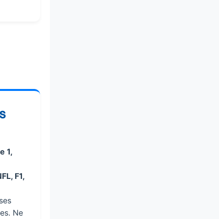
s
e 1,
FL, F1,
ses
res. Ne