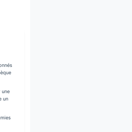
onnés
thèque
r une
e un
omies