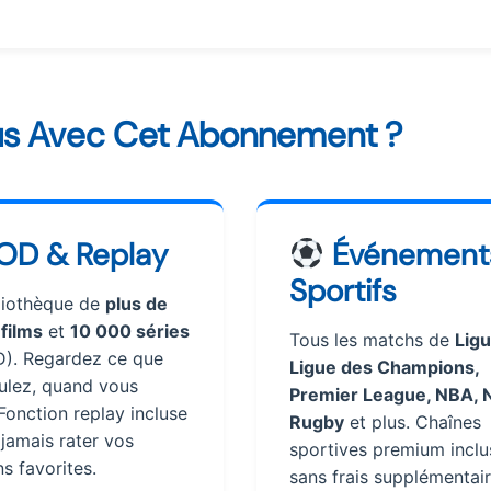
s Avec Cet Abonnement ?
OD & Replay
Événement
Sportifs
liothèque de
plus de
films
et
10 000 séries
Tous les matchs de
Ligu
). Regardez ce que
Ligue des Champions,
ulez, quand vous
Premier League, NBA, N
Fonction replay incluse
Rugby
et plus. Chaînes
jamais rater vos
sportives premium inclu
s favorites.
sans frais supplémentai