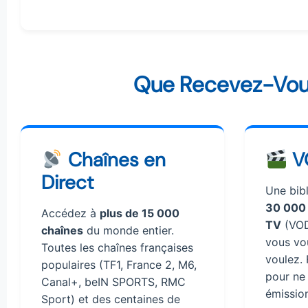
Que Recevez-Vou
Chaînes en
V
Direct
Une bib
30 000 
Accédez à
plus de 15 000
TV
(VOD
chaînes
du monde entier.
vous vo
Toutes les chaînes françaises
voulez. 
populaires (TF1, France 2, M6,
pour ne 
Canal+, beIN SPORTS, RMC
émission
Sport) et des centaines de