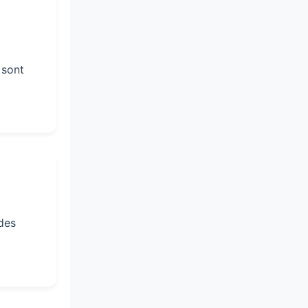
 sont
des