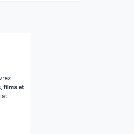
vrez
, films et
iat.