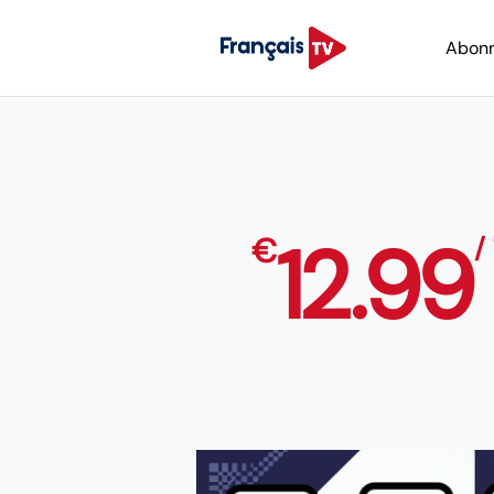
Abon
12.99
€
/