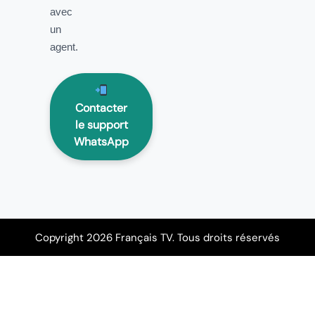
avec
un
agent.
Contacter
le support
WhatsApp
Copyright 2026 Français TV. Tous droits réservés