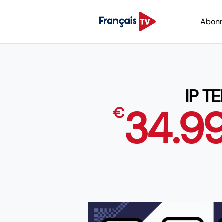
Abon
IP T
34.9
€