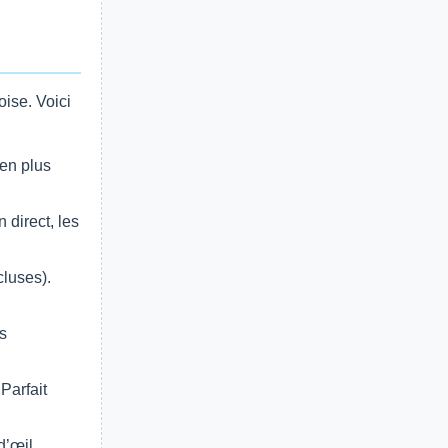
ise. Voici
en plus
direct, les
cluses).
s
Parfait
d’œil.