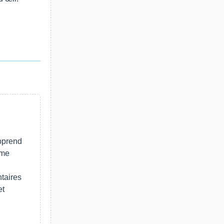
apprend
mme
taires
et