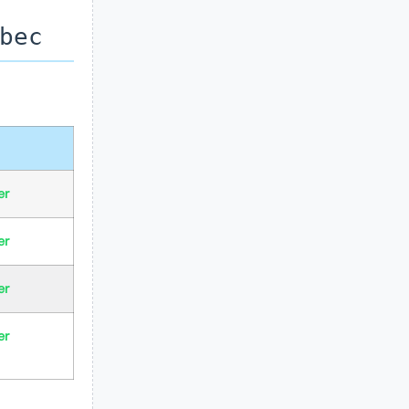
bec
er
er
er
er