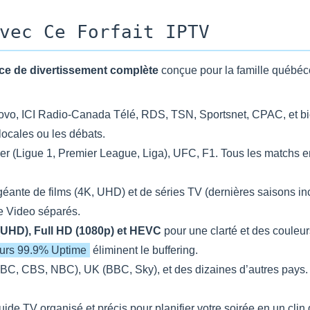
vec Ce Forfait IPTV
ce de divertissement complète
conçue pour la famille québéco
vo, ICI Radio-Canada Télé, RDS, TSN, Sportsnet, CPAC, et bi
locales ou les débats.
(Ligue 1, Premier League, Liga), UFC, F1. Tous les matchs en 
éante de films (4K, UHD) et de séries TV (dernières saisons in
e Video séparés.
(UHD), Full HD (1080p) et HEVC
pour une clarté et des couleur
eurs 99.9% Uptime
éliminent le buffering.
C, CBS, NBC), UK (BBC, Sky), et des dizaines d’autres pays. 
ide TV organisé et précis pour planifier votre soirée en un clin 