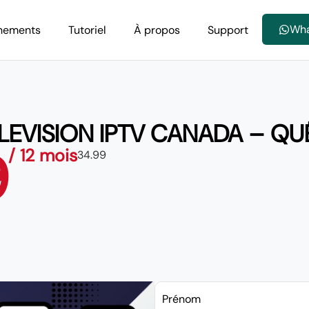
Wh
nements
Tutoriel
À propos
Support
ELEVISION IPTV CANADA – Q
9
/ 12 mois
34.99
Prénom