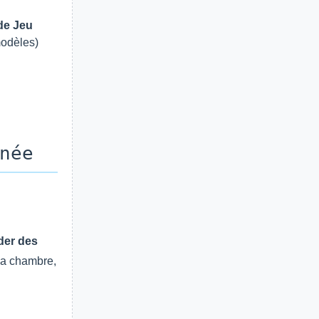
de Jeu
modèles)
née
der des
la chambre,