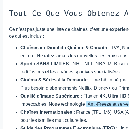
Tout Ce Que Vous Obtenez A
Ce n’est pas juste une liste de chaînes, c’est une
expérien
ce qui est inclus :
Chaînes en Direct du Québec & Canada :
TVA, Noo
encore. Ne ratez jamais les nouvelles, les émissions 
Sports SANS LIMITES :
NHL, NFL, NBA, MLB, soccer 
rediffusions et les chaînes sportives spécialisées.
Cinéma & Séries à la Demande :
Une bibliothèque g
Plus besoin d’abonnements Netflix, Disney+ ou Prim
Qualité d’Image Supérieure :
Flux en
4K, Ultra HD 
impeccables. Notre technologie
Anti-Freeze et serv
Chaînes Internationales :
France (TF1, M6), USA (AB
pour les familles multiculturelles.
Guide des Programmes Électronique (EPG) :
Un gu