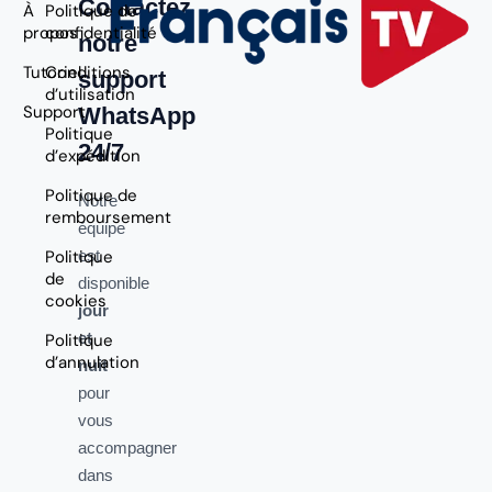
Contactez
À
Politique de
propos
confidentialité
notre
Tutoriel
Conditions
support
d’utilisation
Support
WhatsApp
Politique
24/7
d’expédition
Politique de
Notre
remboursement
équipe
Politique
est
de
disponible
cookies
jour
et
Politique
d’annulation
nuit
pour
vous
accompagner
dans