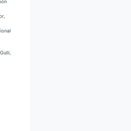
oon
or,
ional
Gulli,