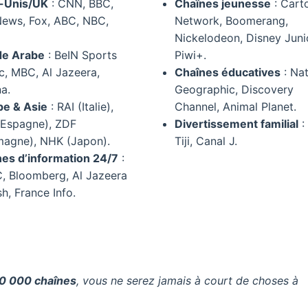
s-Unis/UK
: CNN, BBC,
Chaînes jeunesse
: Cart
ews, Fox, ABC, NBC,
Network, Boomerang,
Nickelodeon, Disney Juni
e Arabe
: BeIN Sports
Piwi+.
c, MBC, Al Jazeera,
Chaînes éducatives
: Nat
a.
Geographic, Discovery
pe & Asie
: RAI (Italie),
Channel, Animal Planet.
(Espagne), ZDF
Divertissement familial
: 
magne), NHK (Japon).
Tiji, Canal J.
es d’information 24/7
:
, Bloomberg, Al Jazeera
sh, France Info.
0 000 chaînes
, vous ne serez jamais à court de choses à