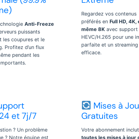
me)
Regardez vos contenus
préférés en
Full HD, 4K, 
echnologie
Anti-Freeze
même 8K
avec support
erveurs puissants
HEVC/H.265 pour une i
t les coupures et le
parfaite et un streaming
g. Profitez d’un flux
efficace.
 même pendant les
importants.
upport
Mises à Jou
24 et 7j/7
Gratuites
stion ? Un problème
Votre abonnement inclut
e ? Notre équipe est
toutes les mises à jour 