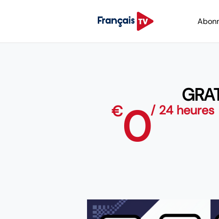
Abon
GRAT
0
€
/ 24 heures