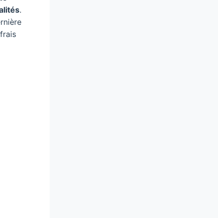
alités
.
rnière
frais