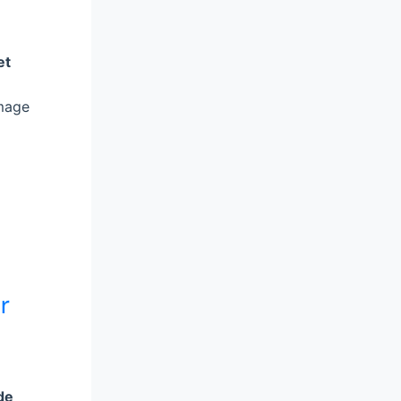
et
mage
r
de