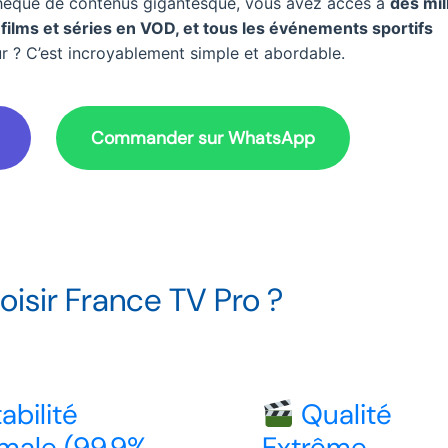
othèque de contenus gigantesque, vous avez accès à
des mil
e films et séries en VOD, et tous les événements sportifs
lleur ? C’est incroyablement simple et abordable.
Commander sur WhatsApp
isir France TV Pro ?
abilité
Qualité
male (99.9%
Extrême