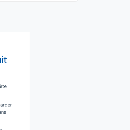
it
ète
garder
ans