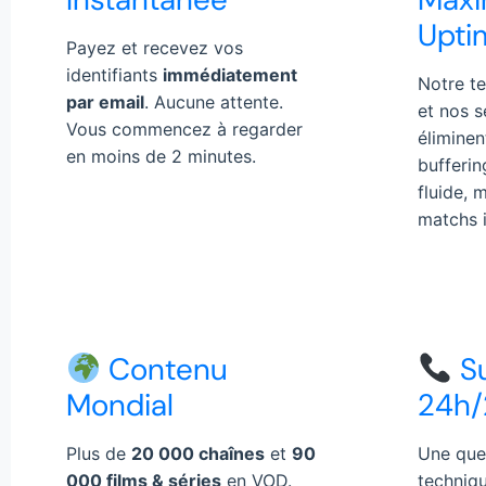
Upti
Payez et recevez vos
identifiants
immédiatement
Notre t
par email
. Aucune attente.
et nos s
Vous commencez à regarder
éliminen
en moins de 2 minutes.
bufferin
fluide,
matchs 
Contenu
S
Mondial
24h/
Plus de
20 000 chaînes
et
90
Une que
000 films & séries
en VOD.
techniqu