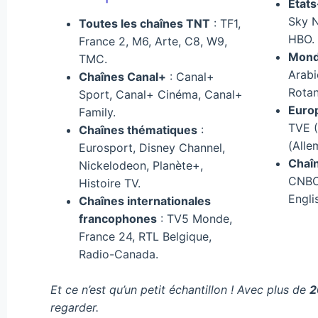
État
Sky N
Toutes les chaînes TNT
: TF1,
HBO.
France 2, M6, Arte, C8, W9,
Mond
TMC.
Arabi
Chaînes Canal+
: Canal+
Rotan
Sport, Canal+ Cinéma, Canal+
Euro
Family.
TVE 
Chaînes thématiques
:
(Alle
Eurosport, Disney Channel,
Chaîn
Nickelodeon, Planète+,
CNBC
Histoire TV.
Engli
Chaînes internationales
francophones
: TV5 Monde,
France 24, RTL Belgique,
Radio-Canada.
Et ce n’est qu’un petit échantillon ! Avec plus de
2
regarder.