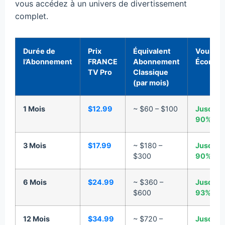
vous accédez à un univers de divertissement
complet.
Durée de
Prix
Équivalent
Vous
l’Abonnement
FRANCE
Abonnement
Économ
TV Pro
Classique
(par mois)
1 Mois
$12.99
~ $60 – $100
Jusqu’à
90%
3 Mois
$17.99
~ $180 –
Jusqu’à
$300
90%
6 Mois
$24.99
~ $360 –
Jusqu’à
$600
93%
12 Mois
$34.99
~ $720 –
Jusqu’à