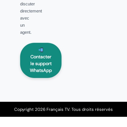
discuter
directement
avec
un
agent.
Contacter
le support
WhatsApp
Copyright 2026 Français TV. Tous droits réservés