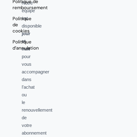
Politique de
Notre
remboursement
équipe
Politique
est
de
disponible
cookies
jour
et
Politique
d’annulation
nuit
pour
vous
accompagner
dans
l’achat
ou
le
renouvellement
de
votre
abonnement