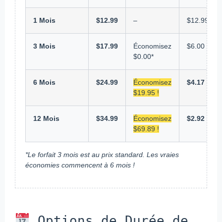
1 Mois
$12.99
–
$12.99
3 Mois
$17.99
Économisez
$6.00
$0.00*
6 Mois
$24.99
Économisez
$4.17
$19.95 !
12 Mois
$34.99
Économisez
$2.92
$69.89 !
*Le forfait 3 mois est au prix standard. Les vraies
économies commencent à 6 mois !
Options de Durée de