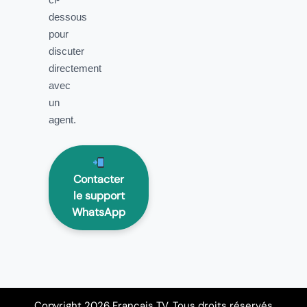
dessous
pour
discuter
directement
avec
un
agent.
Contacter
le support
WhatsApp
Copyright 2026 Français TV. Tous droits réservés