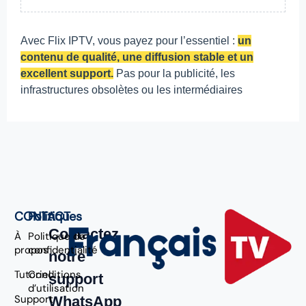
Avec Flix IPTV, vous payez pour l’essentiel :
un
contenu de qualité, une diffusion stable et un
excellent support.
Pas pour la publicité, les
infrastructures obsolètes ou les intermédiaires
CONTACT
Politiques
Contactez
À
Politique de
propos
confidentialité
notre
Tutoriel
Conditions
support
d’utilisation
Support
WhatsApp