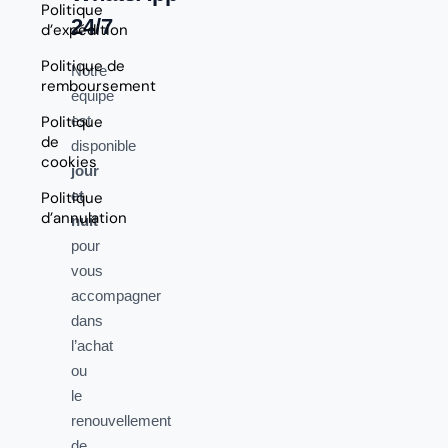
Politique
24/7
d’expédition
Politique de
Notre
remboursement
équipe
Politique
est
de
disponible
cookies
jour
et
Politique
d’annulation
nuit
pour
vous
accompagner
dans
l’achat
ou
le
renouvellement
de