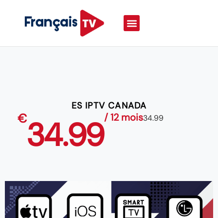
ES IPTV CANADA
€
/ 12 mois
34.99
34.99