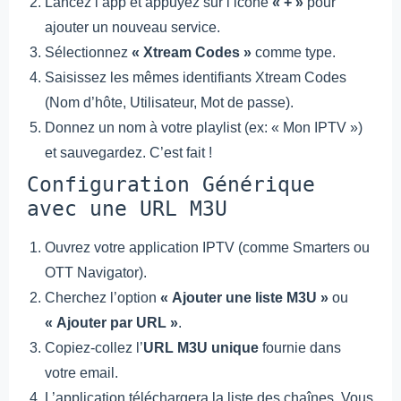
Lancez l’app et appuyez sur l’icône
« + »
pour
ajouter un nouveau service.
Sélectionnez
« Xtream Codes »
comme type.
Saisissez les mêmes identifiants Xtream Codes
(Nom d’hôte, Utilisateur, Mot de passe).
Donnez un nom à votre playlist (ex: « Mon IPTV »)
et sauvegardez. C’est fait !
Configuration Générique
avec une URL M3U
Ouvrez votre application IPTV (comme Smarters ou
OTT Navigator).
Cherchez l’option
« Ajouter une liste M3U »
ou
« Ajouter par URL »
.
Copiez-collez l’
URL M3U unique
fournie dans
votre email.
L’application téléchargera la liste des chaînes. Vous