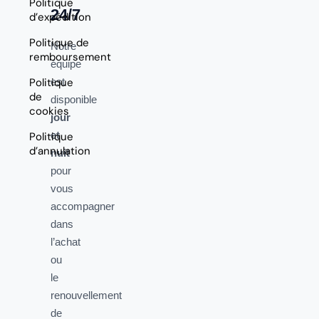
Politique
24/7
d’expédition
Politique de
Notre
remboursement
équipe
Politique
est
de
disponible
cookies
jour
et
Politique
d’annulation
nuit
pour
vous
accompagner
dans
l’achat
ou
le
renouvellement
de