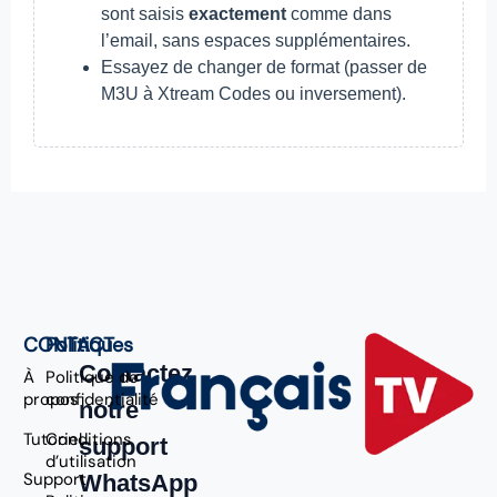
sont saisis
exactement
comme dans
l’email, sans espaces supplémentaires.
Essayez de changer de format (passer de
M3U à Xtream Codes ou inversement).
CONTACT
Politiques
Contactez
À
Politique de
propos
confidentialité
notre
Tutoriel
Conditions
support
d’utilisation
Support
WhatsApp