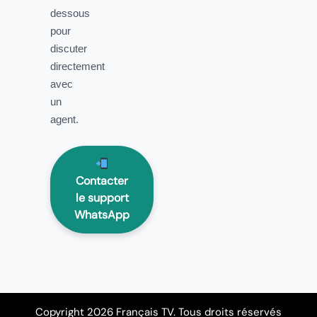
dessous
pour
discuter
directement
avec
un
agent.
Contacter
le support
WhatsApp
Copyright 2026 Français TV. Tous droits réservés