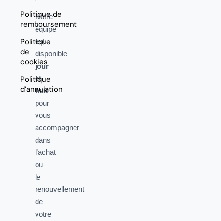
Politique de
Notre
remboursement
équipe
Politique
est
de
disponible
cookies
jour
et
Politique
d’annulation
nuit
pour
vous
accompagner
dans
l’achat
ou
le
renouvellement
de
votre