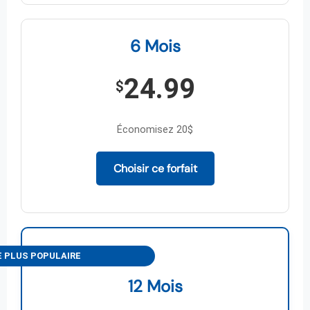
6 Mois
24.99
$
Économisez 20$
Choisir ce forfait
E PLUS POPULAIRE
12 Mois