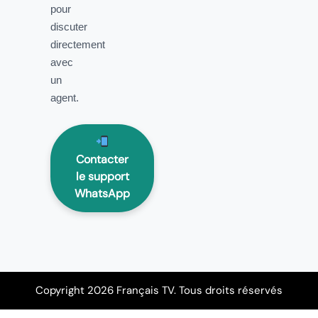
pour
discuter
directement
avec
un
agent.
Contacter
le support
WhatsApp
Copyright 2026 Français TV. Tous droits réservés