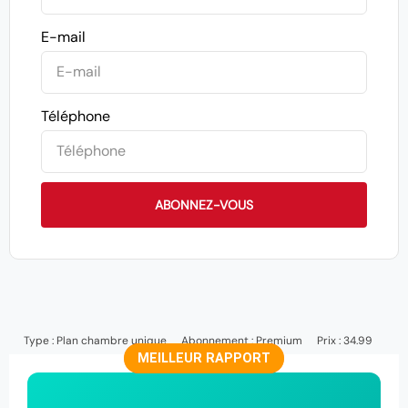
E-mail
Téléphone
ABONNEZ-VOUS
Type :
Plan chambre unique
Abonnement :
Premium
Prix : 34.99
MEILLEUR RAPPORT
LE PLUS POPULAIRE