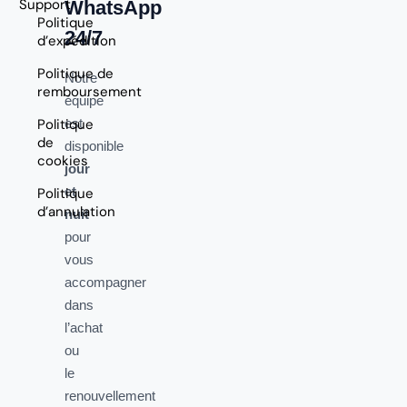
Support
WhatsApp
Politique
24/7
d’expédition
Politique de
Notre
remboursement
équipe
Politique
est
de
disponible
cookies
jour
et
Politique
d’annulation
nuit
pour
vous
accompagner
dans
l’achat
ou
le
renouvellement