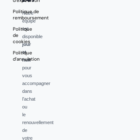
d’expédition
Politique de
Notre
remboursement
équipe
Politique
est
de
disponible
cookies
jour
et
Politique
d’annulation
nuit
pour
vous
accompagner
dans
l’achat
ou
le
renouvellement
de
votre