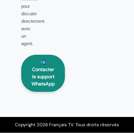
pour
discuter
directement
avec
un
agent.
Contacter
le support
WhatsApp
Copyright 2026 Français TV. Tous droits réservés