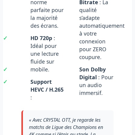
norme
Bitrate
: La
parfaite pour
qualité
la majorité
s’adapte
des écrans.
automatiquement
à votre
✓
HD 720p
:
connexion
Idéal pour
pour ZERO
une lecture
coupure.
fluide sur
✓
mobile.
Son Dolby
Digital
: Pour
✓
Support
un audio
HEVC / H.265
immersif.
:
« Avec CRYSTAL OTT, je regarde les
matchs de Ligue des Champions en
4K comme si j’étais au stade. La