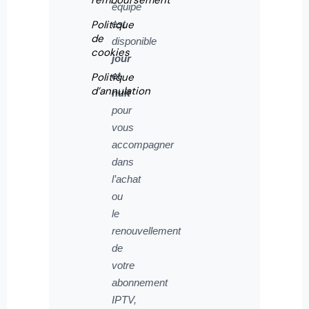
remboursement
équipe
Politique
est
de
disponible
cookies
jour
et
Politique
d’annulation
nuit
pour
vous
accompagner
dans
l’achat
ou
le
renouvellement
de
votre
abonnement
IPTV,