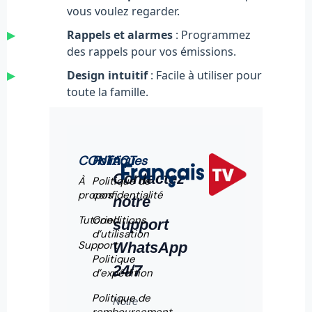
vous voulez regarder.
▶
Rappels et alarmes
: Programmez
des rappels pour vos émissions.
▶
Design intuitif
: Facile à utiliser pour
toute la famille.
CONTACT
Politiques
Contactez
À
Politique de
propos
confidentialité
notre
Tutoriel
Conditions
support
d’utilisation
Support
WhatsApp
Politique
24/7
d’expédition
Politique de
Notre