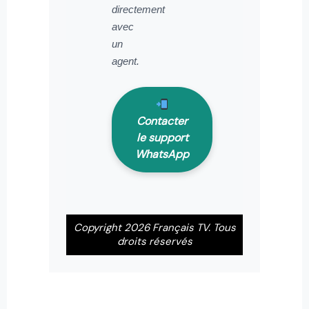
directement
avec
un
agent.
Contacter
le support
WhatsApp
Copyright 2026 Français TV. Tous
droits réservés