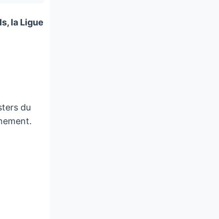
s, la Ligue
sters du
nnement.