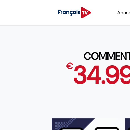
Abon
COMMENT 
34.9
€