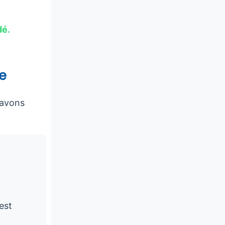
dé.
le
 avons
est