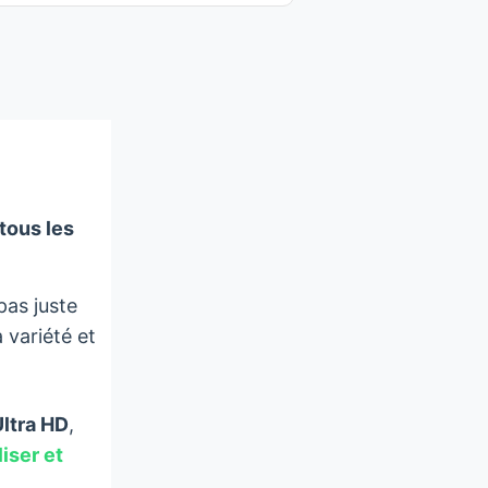
tous les
pas juste
a variété et
ltra HD
,
liser et