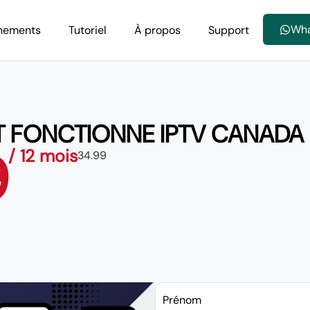
Wh
nements
Tutoriel
À propos
Support
FONCTIONNE IPTV CANADA
9
/ 12 mois
34.99
Prénom