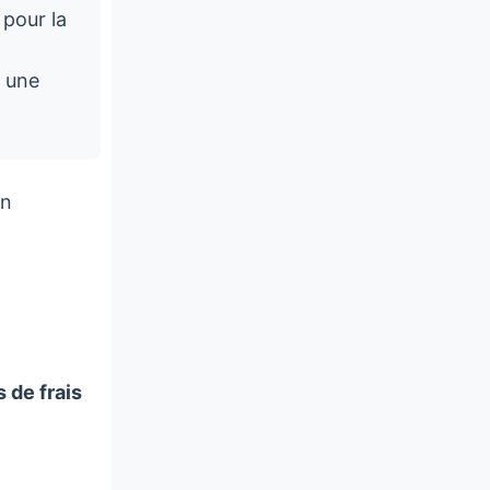
 pour la
r une
on
 de frais