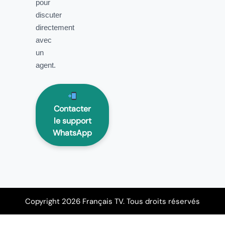
pour
discuter
directement
avec
un
agent.
Contacter
le support
WhatsApp
Copyright 2026 Français TV. Tous droits réservés