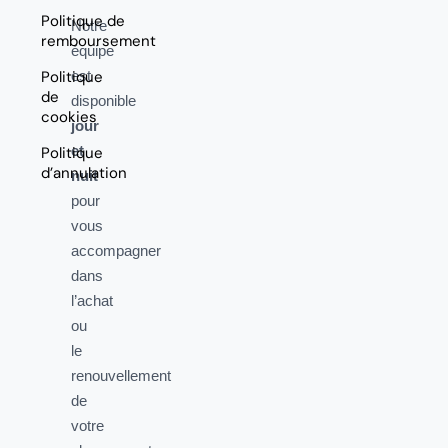
Politique de
Notre
remboursement
équipe
Politique
est
de
disponible
cookies
jour
et
Politique
d’annulation
nuit
pour
vous
accompagner
dans
l’achat
ou
le
renouvellement
de
votre