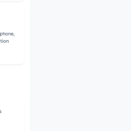
éphone,
ption
s