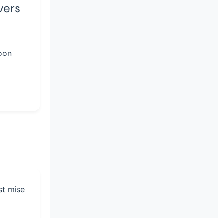
vers
oon
st mise