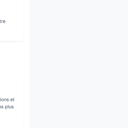
tre
ions et
es plus