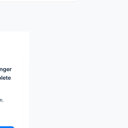
nger
lete
e,