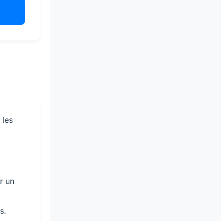
 les
r un
s.