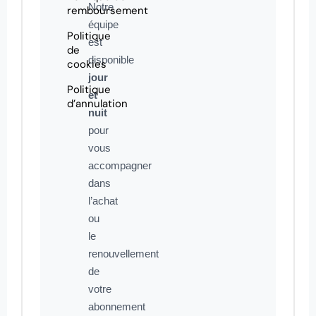
Notre
remboursement
équipe
Politique
est
de
disponible
cookies
jour
Politique
et
d’annulation
nuit
pour
vous
accompagner
dans
l’achat
ou
le
renouvellement
de
votre
abonnement