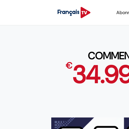
Abon
COMMENT
34.9
€