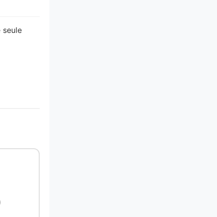
 seule
9