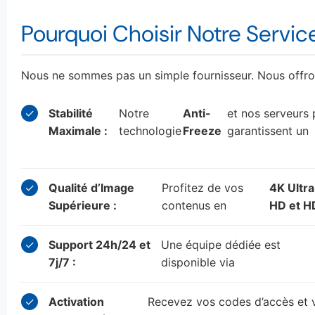
Pourquoi Choisir Notre Servic
Nous ne sommes pas un simple fournisseur. Nous offron
✓
Stabilité
Notre
Anti-
et nos serveurs
Maximale :
technologie
Freeze
garantissent un
✓
Qualité d’Image
Profitez de vos
4K Ultra
Supérieure :
contenus en
HD et H
✓
Support 24h/24 et
Une équipe dédiée est
7j/7 :
disponible via
✓
Activation
Recevez vos codes d’accès et 