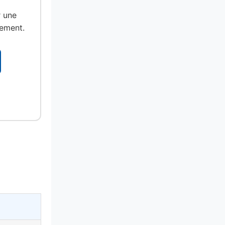
r une
sement.