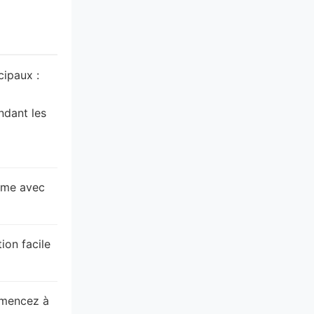
cipaux :
ndant les
ême avec
ion facile
mmencez à