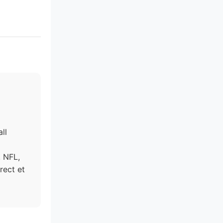
ll
 NFL,
rect et