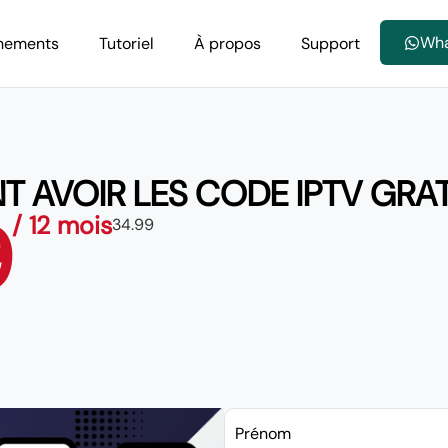
Wh
nements
Tutoriel
À propos
Support
 AVOIR LES CODE IPTV GRAT
9
/ 12 mois
34.99
Prénom