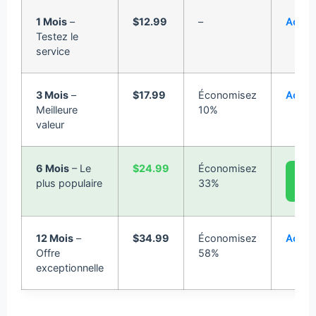
1 Mois
–
$12.99
–
Achet
Testez le
service
3 Mois
–
$17.99
Économisez
Achet
Meilleure
10%
valeur
6 Mois
– Le
$24.99
Économisez
Meil
plus populaire
33%
Offr
12 Mois
–
$34.99
Économisez
Achet
Offre
58%
exceptionnelle