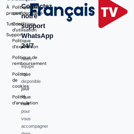
Contactez
À
Politique de
propos
confidentialité
notre
Tutoriel
Conditions
support
d’utilisation
Support
WhatsApp
Politique
24/7
d’expédition
Politique de
Notre
remboursement
équipe
Politique
est
de
disponible
cookies
jour
et
Politique
d’annulation
nuit
pour
vous
accompagner
dans