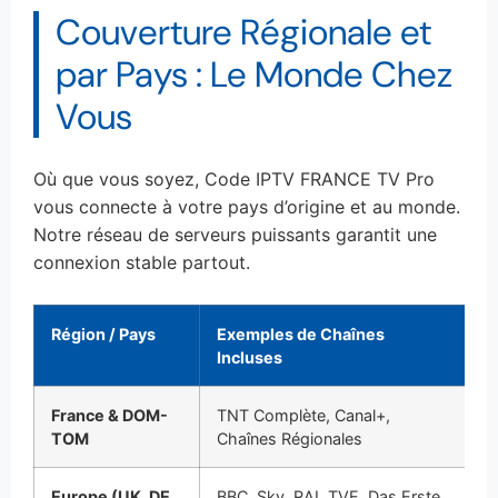
Couverture Régionale et
par Pays : Le Monde Chez
Vous
Où que vous soyez, Code IPTV FRANCE TV Pro
vous connecte à votre pays d’origine et au monde.
Notre réseau de serveurs puissants garantit une
connexion stable partout.
Région / Pays
Exemples de Chaînes
C
Incluses
France & DOM-
TNT Complète, Canal+,
C
TOM
Chaînes Régionales
Fr
Europe (UK, DE,
BBC, Sky, RAI, TVE, Das Erste
C