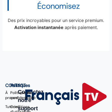
Économisez
Des prix incroyables pour un service premium.
Activation instantanée
après paiement.
CONTACT
Politiques
Contactez
À
Politique de
propos
confidentialité
notre
Tutoriel
Conditions
support
d’utilisation