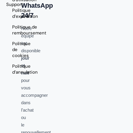
Support
WhatsApp
Politique
24/7
d’expédition
Politique de
Notre
remboursement
équipe
Politique
est
de
disponible
cookies
jour
et
Politique
d’annulation
nuit
pour
vous
accompagner
dans
l’achat
ou
le
renouvellement