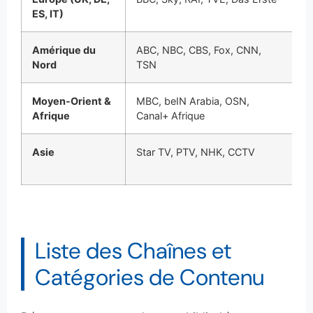
ES, IT)
E
Amérique du
ABC, NBC, CBS, Fox, CNN,
N
Nord
TSN
di
Moyen-Orient &
MBC, beIN Arabia, OSN,
Sé
Afrique
Canal+ Afrique
Af
Asie
Star TV, PTV, NHK, CCTV
B
C
Liste des Chaînes et
Catégories de Contenu