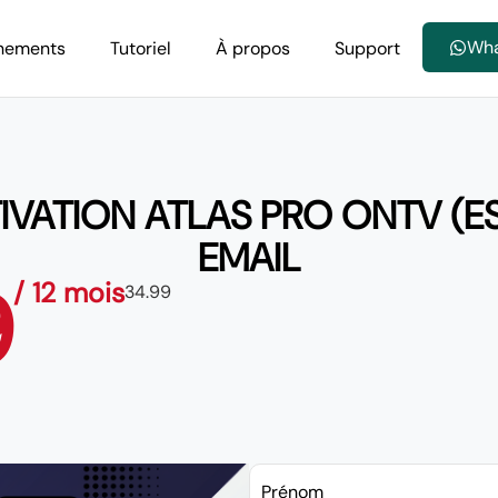
Wh
nements
Tutoriel
À propos
Support
IVATION ATLAS PRO ONTV (ES
EMAIL
9
/ 12 mois
34.99
Prénom