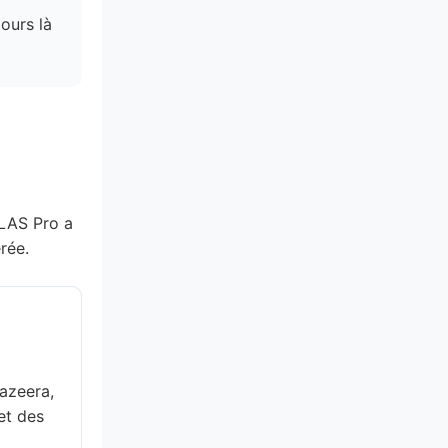
ours là
TLAS Pro a
rée.
azeera,
et des