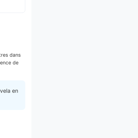
tres dans
ience de
ovela en