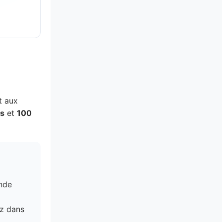
t aux
es
et
100
nde
ez dans