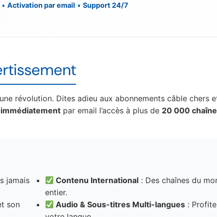
•
Activation par email
•
Support 24/7
ertissement
 une révolution. Dites adieu aux abonnements câble chers e
z
immédiatement
par email l’accès à plus de
20 000 chaîn
s jamais
Contenu International
: Des chaînes du mo
entier.
et son
Audio & Sous-titres Multi-langues
: Profit
votre langue.