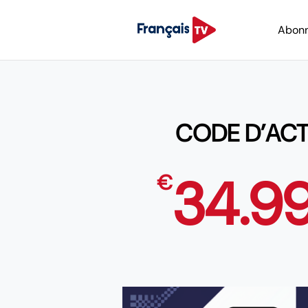
Abon
CODE D’ACT
34.9
€