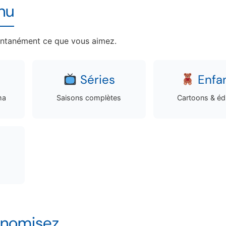
nu
tantanément ce que vous aimez.
Séries
Enfa
ma
Saisons complètes
Cartoons & éd
conomisez