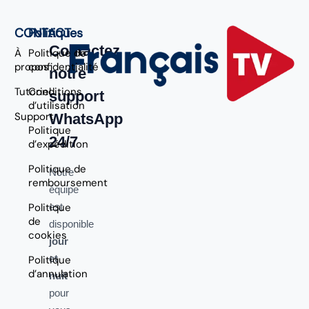
CONTACT
Politiques
Contactez
À
Politique de
propos
confidentialité
notre
Tutoriel
Conditions
support
d’utilisation
Support
WhatsApp
Politique
24/7
d’expédition
Politique de
Notre
remboursement
équipe
Politique
est
de
disponible
cookies
jour
et
Politique
d’annulation
nuit
pour