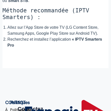
ou
Smart STB
.
Méthode recommandée (IPTV
Smarters) :
Allez sur l’App Store de votre TV (LG Content Store,
Samsung Apps, Google Play Store sur Android TV).
Recherchez et installez l’application
« IPTV Smarters
Pro
CONTACT
Politiques
Contactez
À
Politique de