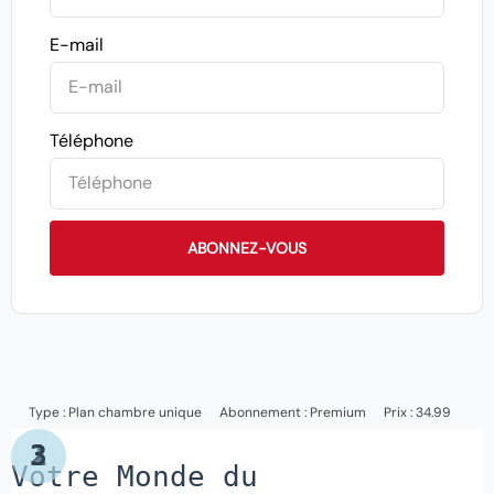
E-mail
Téléphone
ABONNEZ-VOUS
Type :
Plan chambre unique
Abonnement :
Premium
Prix : 34.99
1
2
3
Votre Monde du