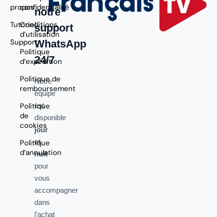
propos
confidentialité
notre
Tutoriel
Conditions
support
d’utilisation
Support
WhatsApp
Politique
24/7
d’expédition
Politique de
Notre
remboursement
équipe
Politique
est
de
disponible
cookies
jour
et
Politique
d’annulation
nuit
pour
vous
accompagner
dans
l’achat