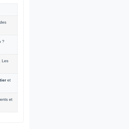
 des
p ?
. Les
ier
et
ents et