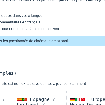
 chaînes et contenus VOD proposent
plusieurs pistes audio
(Fra
-titres dans votre langue.
ommentaires en français.
pour que toute la famille comprenne.
s et les passionnés de cinéma international.
mples)
 liste est non exhaustive et mise à jour constamment.
 /
Espagne /
Europe
Portugal /
Moyen-Orient