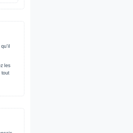
qu’il
z les
 tout