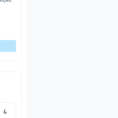
nçais,
 &