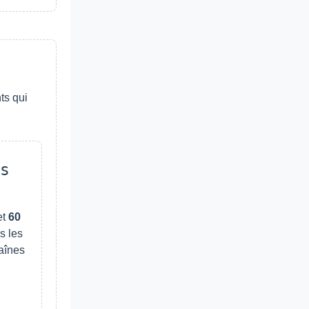
ts qui
s
et
60
s les
aînes