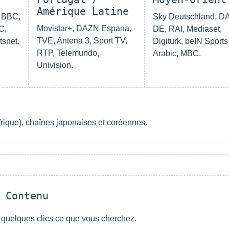
Amérique Latine
, BBC,
Sky Deutschland, D
Movistar+, DAZN Espana,
C,
DE, RAI, Mediaset,
TVE, Antena 3, Sport TV,
snet.
Digiturk, beIN Sports
RTP, Telemundo,
Arabic, MBC.
Univision.
frique), chaînes japonaises et coréennes.
 Contenu
n quelques clics ce que vous cherchez.