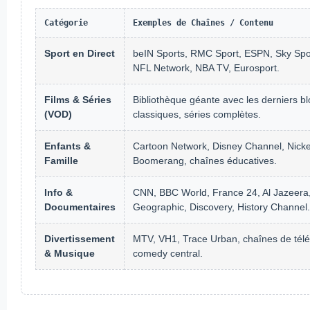
Catégorie
Exemples de Chaînes / Contenu
Sport en Direct
beIN Sports, RMC Sport, ESPN, Sky Spo
NFL Network, NBA TV, Eurosport.
Films & Séries
Bibliothèque géante avec les derniers bl
(VOD)
classiques, séries complètes.
Enfants &
Cartoon Network, Disney Channel, Nick
Famille
Boomerang, chaînes éducatives.
Info &
CNN, BBC World, France 24, Al Jazeera,
Documentaires
Geographic, Discovery, History Channel.
Divertissement
MTV, VH1, Trace Urban, chaînes de télér
& Musique
comedy central.