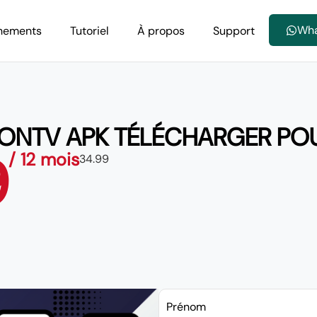
Wh
nements
Tutoriel
À propos
Support
 ONTV APK TÉLÉCHARGER PO
9
/ 12 mois
34.99
Prénom