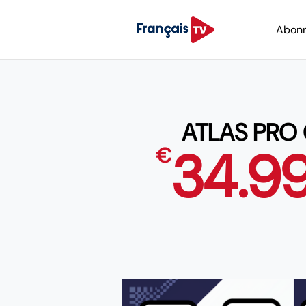
Abon
ATLAS PRO
34.9
€