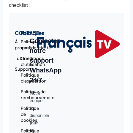
checklist :
CONTACT
Politiques
Contactez
À
Politique de
propos
confidentialité
notre
Tutoriel
Conditions
support
d’utilisation
Support
WhatsApp
Politique
24/7
d’expédition
Politique de
Notre
remboursement
équipe
Politique
est
de
disponible
cookies
jour
et
Politique