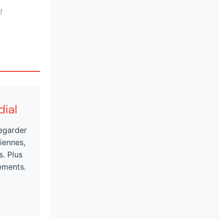
!
ial
regarder
iennes,
s. Plus
ements.