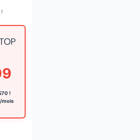
 !
 TOP
E
99
70 !
/mois