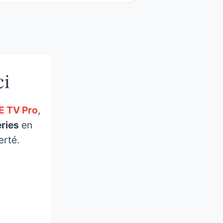
ci
E TV Pro
,
éries
en
erté.