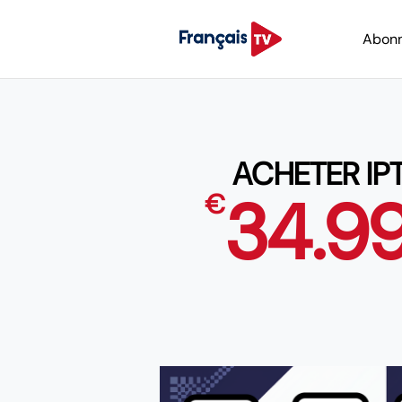
Abon
ACHETER IP
34.9
€