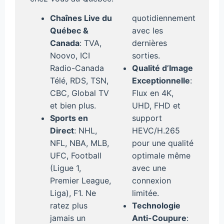
Chaînes Live du
quotidiennement
Québec &
avec les
Canada
: TVA,
dernières
Noovo, ICI
sorties.
Radio-Canada
Qualité d’Image
Télé, RDS, TSN,
Exceptionnelle
:
CBC, Global TV
Flux en 4K,
et bien plus.
UHD, FHD et
Sports en
support
Direct
: NHL,
HEVC/H.265
NFL, NBA, MLB,
pour une qualité
UFC, Football
optimale même
(Ligue 1,
avec une
Premier League,
connexion
Liga), F1. Ne
limitée.
ratez plus
Technologie
jamais un
Anti-Coupure
: