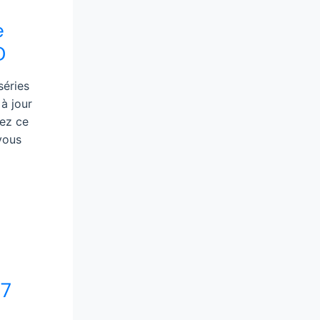
e
D
séries
 à jour
ez ce
vous
/7