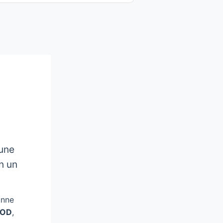
 une
n un
onne
VOD
,