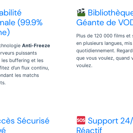
abilité
Bibliothèqu
male (99.9%
Géante de VO
me)
Plus de 120 000 films et 
en plusieurs langues, mis
chnologie
Anti-Freeze
quotidiennement. Regard
erveurs puissants
que vous voulez, quand 
 les buffering et les
voulez.
fitez d’un flux continu,
ndant les matchs
ts.
cès Sécurisé
Support 24
vé
Réactif