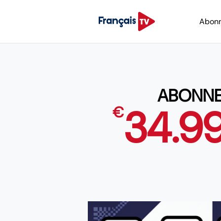
Abon
ABONNEM
34.9
€