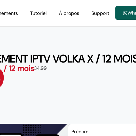
Wh
nements
Tutoriel
À propos
Support
ENT IPTV VOLKA X / 12 MOI
9
/ 12 mois
34.99
Prénom