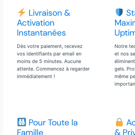
Livraison &
St
Activation
Maxi
Instantanées
Upti
Dès votre paiement, recevez
Notre te
vos identifiants par email en
et nos s
moins de 5 minutes. Aucune
éliminent
attente. Commencez à regarder
gels. Pro
immédiatement !
même pe
importan
Pour Toute la
Ac
Famille
& Pri