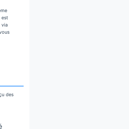
ème
 est
 via
vous
çu des
é