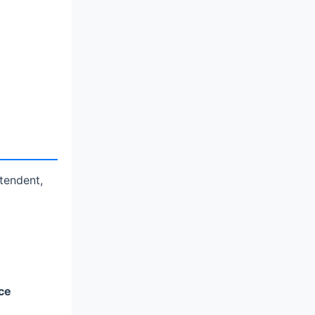
tendent,
nce