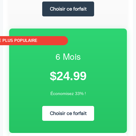
Choisir ce forfait
E PLUS POPULAIRE
6 Mois
$24.99
Économisez 33% !
Choisir ce forfait