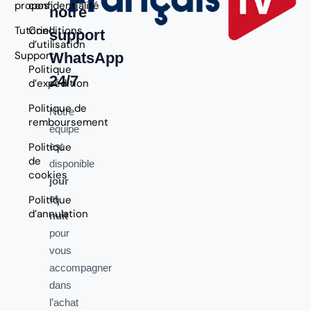
propos
confidentialité
notre
Tutoriel
Conditions
support
d’utilisation
Support
WhatsApp
Politique
24/7
d’expédition
Politique de
Notre
remboursement
équipe
Politique
est
de
disponible
cookies
jour
et
Politique
d’annulation
nuit
pour
vous
accompagner
dans
l’achat