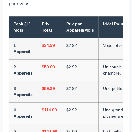
pour vous.
Pack (12
Prix
Prix par
Idéal Pour
Mois)
Total
Appareil/Mois
1
$34.99
$2.92
Vous, et seule
Appareil
2
$59.99
$2.92
Un couple ou le
Appareils
chambre.
3
$89.99
$2.92
Une petite famil
Appareils
4
$114.99
$2.92
Une grande fam
Appareils
plusieurs écran
5
$144.99
$4.00
La famille max