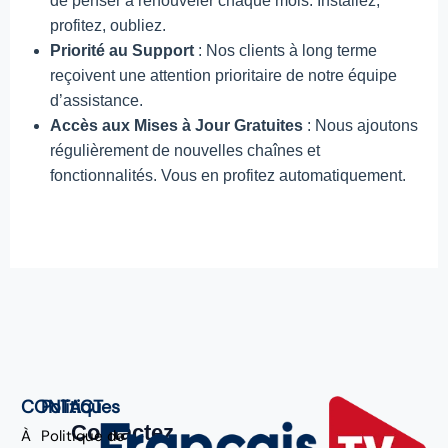
de penser à renouveler chaque mois. Installez,
profitez, oubliez.
Priorité au Support
: Nos clients à long terme
reçoivent une attention prioritaire de notre équipe
d’assistance.
Accès aux Mises à Jour Gratuites
: Nous ajoutons
régulièrement de nouvelles chaînes et
fonctionnalités. Vous en profitez automatiquement.
CONTACT
Politiques
Contactez
À
Politique de