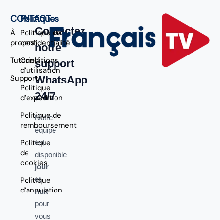
CONTACT
Politiques
Contactez
À
Politique de
propos
confidentialité
notre
Tutoriel
Conditions
support
d’utilisation
Support
WhatsApp
Politique
24/7
d’expédition
Politique de
Notre
remboursement
équipe
Politique
est
de
disponible
cookies
jour
et
Politique
d’annulation
nuit
pour
vous