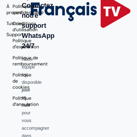
Contactez
À
Politique de
propos
confidentialité
notre
Tutoriel
Conditions
support
d’utilisation
Support
WhatsApp
Politique
24/7
d’expédition
Politique de
Notre
remboursement
équipe
Politique
est
de
disponible
cookies
jour
et
Politique
d’annulation
nuit
pour
vous
accompagner
dans