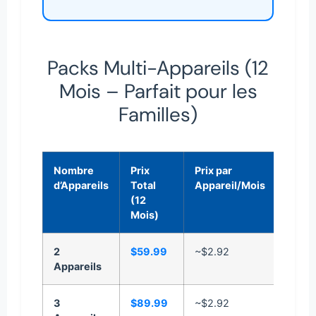
Packs Multi-Appareils (12
Mois – Parfait pour les
Familles)
Nombre
Prix
Prix par
Écon
d’Appareils
Total
Appareil/Mois
(12
Mois)
2
$59.99
~$2.92
Excell
Appareils
valeur
3
$89.99
~$2.92
Parfai