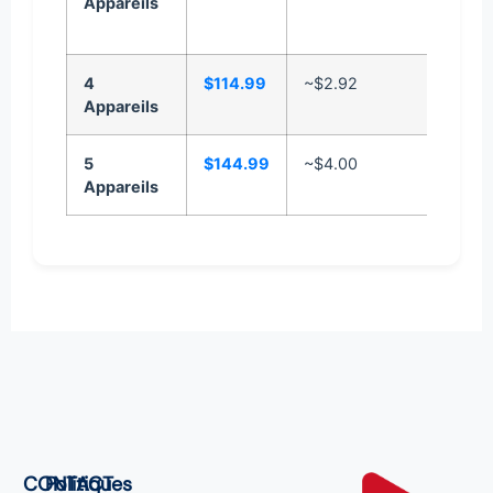
Appareils
pour 
perso
4
$114.99
~$2.92
Idéal 
Appareils
une fa
5
$144.99
~$4.00
Appareils
CONTACT
Politiques