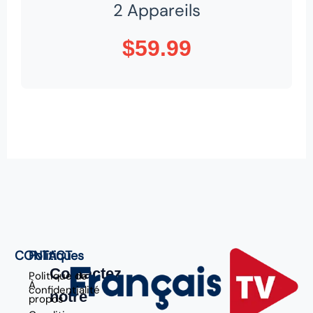
2 Appareils
$59.99
CONTACT
Politiques
Contactez
Politique de
À
confidentialité
notre
propos