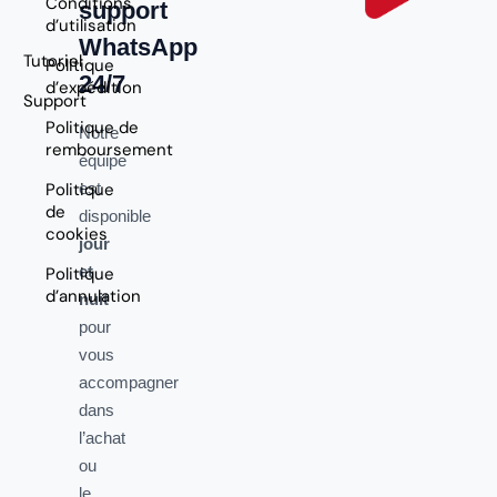
Conditions
support
d’utilisation
WhatsApp
Tutoriel
Politique
24/7
d’expédition
Support
Politique de
Notre
remboursement
équipe
Politique
est
de
disponible
cookies
jour
et
Politique
d’annulation
nuit
pour
vous
accompagner
dans
l’achat
ou
le