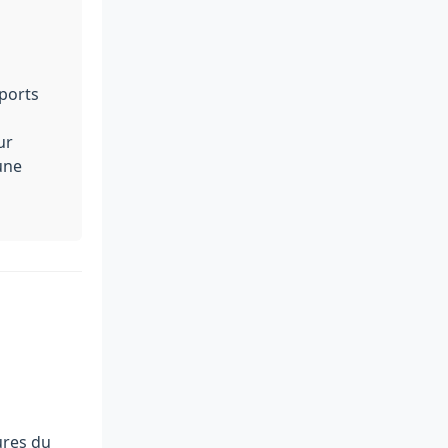
Sports
ur
une
ures du