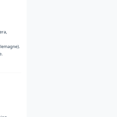
era,
Allemagne).
e.