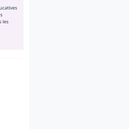
ucatives
es
 les