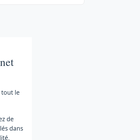
rnet
tout le
tez de
élés dans
ité,