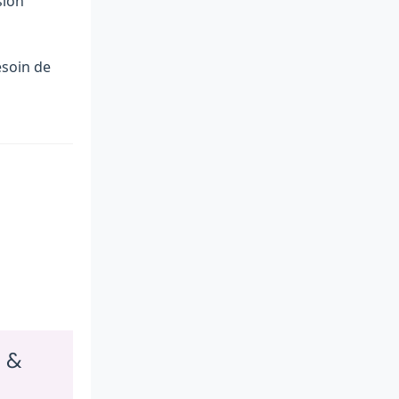
sion
esoin de
s &