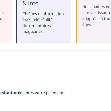
& Info
x
Des chaînes éd
res
et divertissant
Chaînes d’information
du
adaptées à tous
24/7, télé-réalité,
âges.
documentaires,
magazines.
 instantanée
après votre paiement.