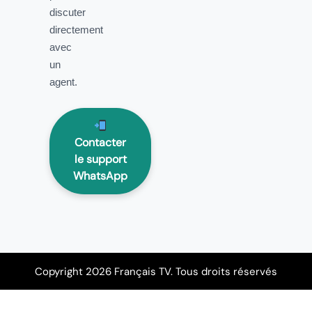
discuter
directement
avec
un
agent.
Contacter
le support
WhatsApp
Copyright 2026 Français TV. Tous droits réservés