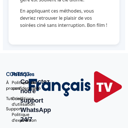
En appliquant ces méthodes, vous
devriez retrouver le plaisir de vos
soirées ciné sans interruption. Bon film !
CONTACT
Politiques
Contactez
À
Politique de
propos
confidentialité
notre
Tutoriel
Conditions
support
d’utilisation
Support
WhatsApp
Politique
24/7
d’expédition