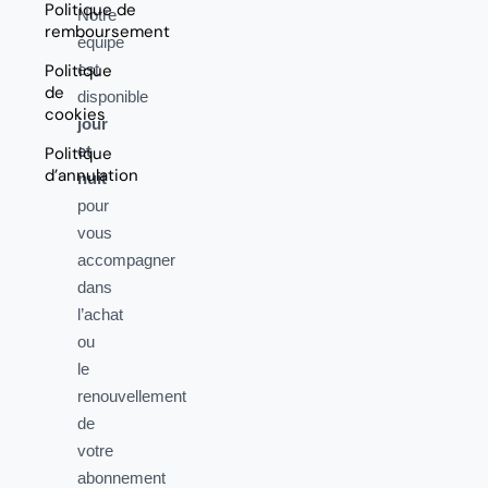
Politique de
Notre
remboursement
équipe
Politique
est
de
disponible
cookies
jour
et
Politique
d’annulation
nuit
pour
vous
accompagner
dans
l’achat
ou
le
renouvellement
de
votre
abonnement