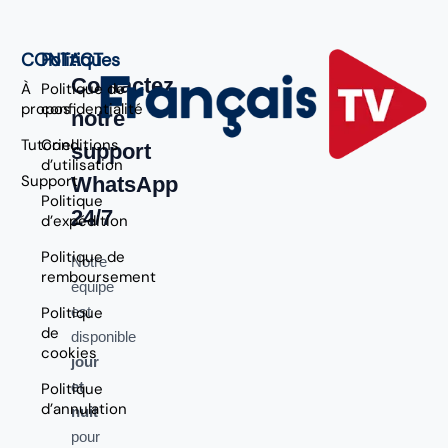
CONTACT
Politiques
Contactez
À
Politique de
propos
confidentialité
notre
Tutoriel
Conditions
support
d’utilisation
Support
WhatsApp
Politique
24/7
d’expédition
Politique de
Notre
remboursement
équipe
Politique
est
de
disponible
cookies
jour
et
Politique
d’annulation
nuit
pour