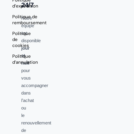
24/7
d’expédition
Politique de
Notre
remboursement
équipe
Politique
est
de
disponible
cookies
jour
et
Politique
d’annulation
nuit
pour
vous
accompagner
dans
l’achat
ou
le
renouvellement
de