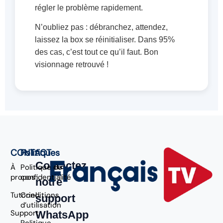
régler le problème rapidement.
N’oubliez pas : débranchez, attendez,
laissez la box se réinitialiser. Dans 95%
des cas, c’est tout ce qu’il faut. Bon
visionnage retrouvé !
CONTACT
Politiques
Contactez
À
Politique de
propos
confidentialité
notre
Tutoriel
Conditions
support
d’utilisation
Support
WhatsApp
Politique