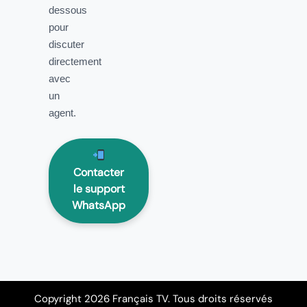
dessous
pour
discuter
directement
avec
un
agent.
Contacter
le support
WhatsApp
Copyright 2026 Français TV. Tous droits réservés