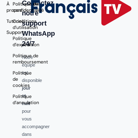
Contactez
À
Politique de
propos
confidentialité
notre
Tutoriel
Conditions
support
d’utilisation
Support
WhatsApp
Politique
24/7
d’expédition
Politique de
Notre
remboursement
équipe
Politique
est
de
disponible
cookies
jour
et
Politique
d’annulation
nuit
pour
vous
accompagner
dans