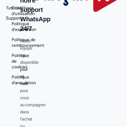
notre
Tutoriel
Conditions
support
d’utilisation
Support
WhatsApp
Politique
24/7
d’expédition
Politique de
Notre
remboursement
équipe
Politique
est
de
disponible
cookies
jour
et
Politique
d’annulation
nuit
pour
vous
accompagner
dans
l’achat
ou