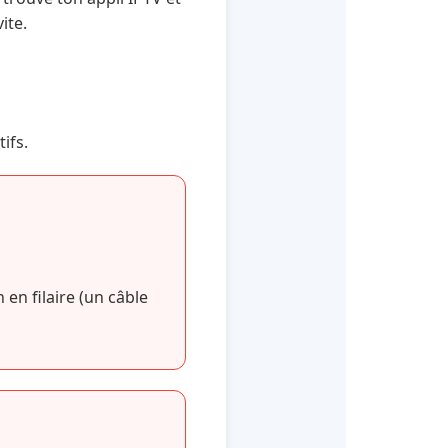
ite.
ifs.
en filaire (un câble