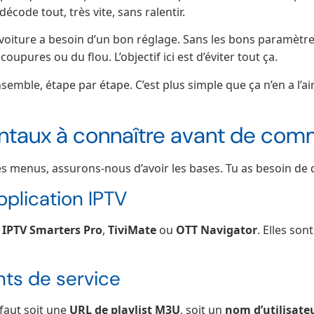
écode tout, très vite, sans ralentir.
oiture a besoin d’un bon réglage. Sans les bons paramètres
oupures ou du flou. L’objectif ici est d’éviter tout ça.
emble, étape par étape. C’est plus simple que ça n’en a l’air
ntaux à connaître avant de co
s menus, assurons-nous d’avoir les bases. Tu as besoin de 
pplication IPTV
t
IPTV Smarters Pro
,
TiviMate
ou
OTT Navigator
. Elles son
ants de service
e faut soit une
URL de playlist M3U
, soit un
nom d’utilisate