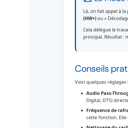
Là, on fait appel à l
(HW+)
ou « Décodage
Cela délègue le trav
principal. Résultat 
Conseils prat
Voici quelques réglages
Audio Pass-Throug
Digital, DTS) direc
Fréquence de rafr
cette fonction. Ell
Nettoyage du cach