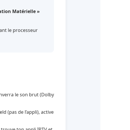
ation Matérielle »
rant le processeur
nverra le son brut (Dolby
 (pas de l’appli), active
trouve ton appli IPTV et