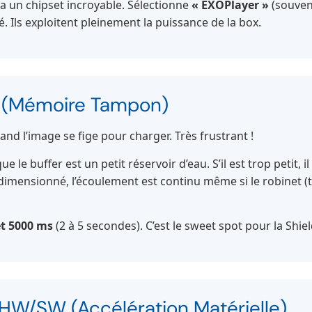
 a un chipset incroyable. Sélectionne
« EXOPlayer »
(souven
llé. Ils exploitent pleinement la puissance de la box.
r (Mémoire Tampon)
uand l’image se fige pour charger. Très frustrant !
 le buffer est un petit réservoir d’eau. S’il est trop petit, il 
en dimensionné, l’écoulement est continu même si le robinet (
et 5000 ms
(2 à 5 secondes). C’est le sweet spot pour la Shiel
W/SW (Accélération Matérielle)