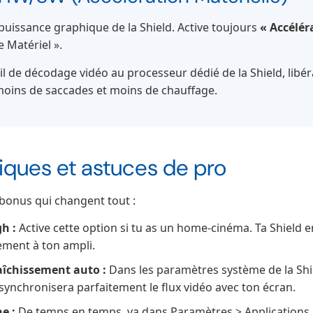
a puissance graphique de la Shield. Active toujours
« Accélér
 Matériel ».
ail de décodage vidéo au processeur dédié de la Shield, libé
: moins de saccades et moins de chauffage.
iques et astuces de pro
 bonus qui changent tout :
h :
Active cette option si tu as un home-cinéma. Ta Shield e
tement à ton ampli.
aîchissement auto :
Dans les paramètres système de la Shield
e synchronisera parfaitement le flux vidéo avec ton écran.
e :
De temps en temps, va dans Paramètres > Applications, 