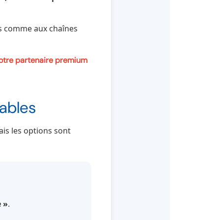
nts comme aux chaînes
otre partenaire premium
nables
is les options sont
 »
.