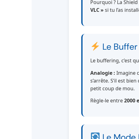
Pourquoi ? La Shield
VLC »
si tu l’as insta
Le Buffe
Le buffering, c’est q
Analogie :
Imagine que
s’arrête. S’il est bi
petit coup de mou.
Règle-le entre
2000 
Le Mode H