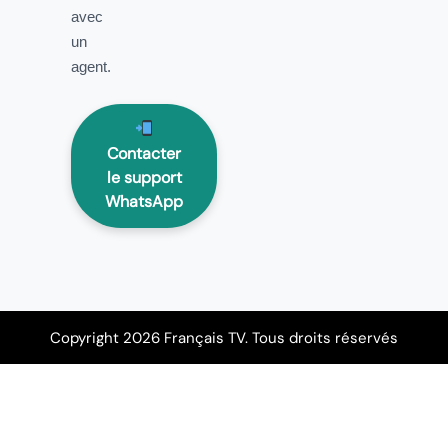
avec
un
agent.
Contacter
le support
WhatsApp
Copyright 2026 Français TV. Tous droits réservés