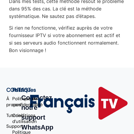
Dans mes tests, cette méthode résout le problème
dans 95% des cas. La clé est la méthode
systématique. Ne sautez pas d’étapes.
Si rien ne fonctionne, vérifiez auprès de votre
fournisseur IPTV si votre abonnement est actif et
si ses serveurs audio fonctionnent normalement.
Bon visionnage !
CONTACT
Politiques
Contactez
À
Politique de
propos
confidentialité
notre
Tutoriel
Conditions
support
d’utilisation
Support
WhatsApp
Politique