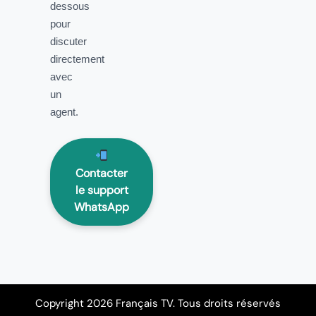
dessous
pour
discuter
directement
avec
un
agent.
Contacter
le support
WhatsApp
Copyright 2026 Français TV. Tous droits réservés