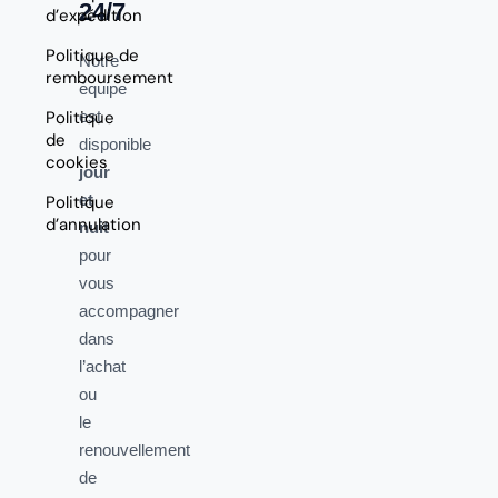
24/7
d’expédition
Politique de
Notre
remboursement
équipe
Politique
est
de
disponible
cookies
jour
et
Politique
d’annulation
nuit
pour
vous
accompagner
dans
l’achat
ou
le
renouvellement
de