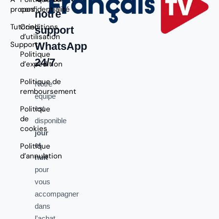
propos
confidentialité
notre
Tutoriel
Conditions
support
d’utilisation
Support
WhatsApp
Politique
24/7
d’expédition
Politique de
Notre
remboursement
équipe
Politique
est
de
disponible
cookies
jour
et
Politique
d’annulation
nuit
pour
vous
accompagner
dans
l’achat