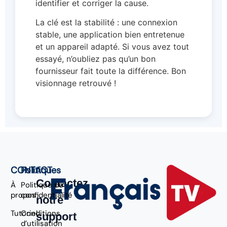
identifier et corriger la cause.
La clé est la stabilité : une connexion
stable, une application bien entretenue
et un appareil adapté. Si vous avez tout
essayé, n’oubliez pas qu’un bon
fournisseur fait toute la différence. Bon
visionnage retrouvé !
CONTACT
Politiques
Contactez
À
Politique de
propos
confidentialité
notre
Tutoriel
Conditions
support
d’utilisation