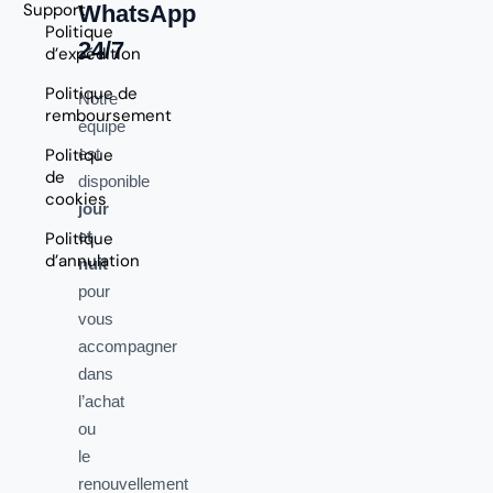
Support
WhatsApp
Politique
24/7
d’expédition
Politique de
Notre
remboursement
équipe
Politique
est
de
disponible
cookies
jour
et
Politique
d’annulation
nuit
pour
vous
accompagner
dans
l’achat
ou
le
renouvellement